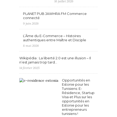
16 juillet 2026
PLANET PUB JAWHRA FM Commerce
connecté
9 juin 2026
L’Âme du E-Commerce – Histoires
authentiques entre Maître et Disciple
8 mai 2026
Wikipédia : La liberté 2.0 est une illusion – Il
n’est jamais trop tard…
14 février 2025
Opportunités en
Estonie pour les
Tunisiens: E-
Résidence, Startup
Visa et Plus sur les
opportunités en
Estonie pour les
entrepreneurs
tunisiens !