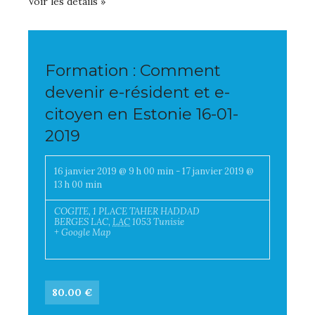
Voir les détails »
Formation : Comment
devenir e-résident et e-
citoyen en Estonie 16-01-
2019
16 janvier 2019 @ 9 h 00 min
-
17 janvier 2019 @
13 h 00 min
COGITE,
1 PLACE TAHER HADDAD
BERGES LAC
,
LAC
1053
Tunisie
+ Google Map
80.00 €