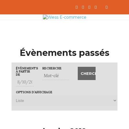
Évènements passés
Recherche
Rechercher
ÉVÈNEMENTS
RECHERCHE
Navigation
et
Évènements
À PARTIR
de
navigation
DE
vues
de
évènement
vues
Évènements
OPTIONS D’AFFICHAGE