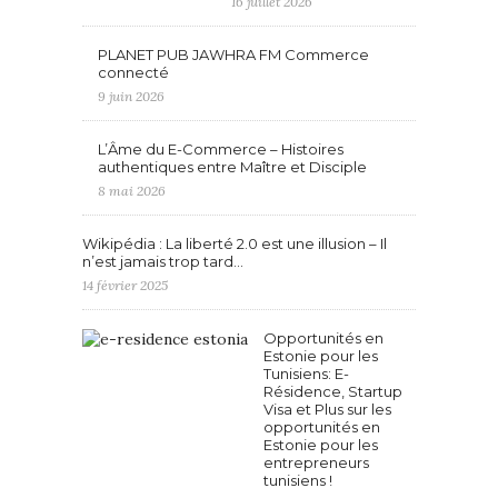
16 juillet 2026
PLANET PUB JAWHRA FM Commerce
connecté
9 juin 2026
L’Âme du E-Commerce – Histoires
authentiques entre Maître et Disciple
8 mai 2026
Wikipédia : La liberté 2.0 est une illusion – Il
n’est jamais trop tard…
14 février 2025
Opportunités en
Estonie pour les
Tunisiens: E-
Résidence, Startup
Visa et Plus sur les
opportunités en
Estonie pour les
entrepreneurs
tunisiens !