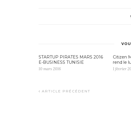
VOU
STARTUP PIRATES MARS 2016
Citizen M
E-BUSINESS TUNISIE
rend le l
10 mars 2016
1 février 2
ARTICLE PRÉCÉDENT