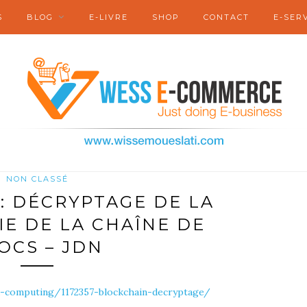
S
BLOG
E-LIVRE
SHOP
CONTACT
E-SER
NON CLASSÉ
: DÉCRYPTAGE DE LA
E DE LA CHAÎNE DE
OCS – JDN
d-computing/1172357-blockchain-decryptage/