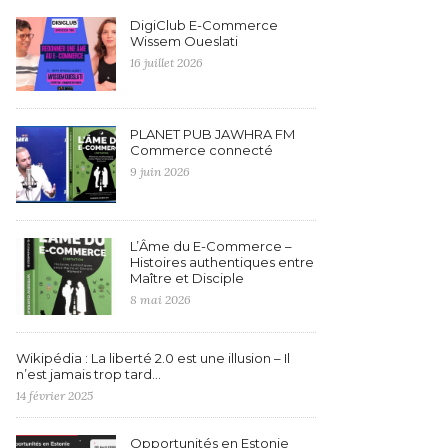
DigiClub E-Commerce
Wissem Oueslati
16 juillet 2026
PLANET PUB JAWHRA FM
Commerce connecté
9 juin 2026
L’Âme du E-Commerce –
Histoires authentiques entre
Maître et Disciple
8 mai 2026
Wikipédia : La liberté 2.0 est une illusion – Il
n’est jamais trop tard…
14 février 2025
Opportunités en Estonie