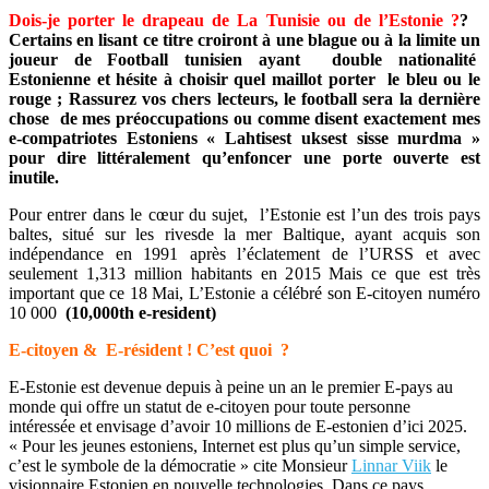
Dois-je porter le drapeau de La Tunisie ou de l’Estonie ?
?
Certains en lisant ce titre croiront à une blague ou à la limite un
joueur de Football tunisien ayant double nationalité
Estonienne et hésite à choisir quel maillot porter le bleu ou le
rouge ; Rassurez vos chers lecteurs, le football sera la dernière
chose de mes préoccupations ou comme disent exactement mes
e-compatriotes Estoniens « Lahtisest uksest sisse murdma »
pour dire littéralement qu’enfoncer une porte ouverte est
inutile.
Pour entrer dans le cœur du sujet, l’Estonie est l’un des trois pays
baltes, situé sur les rivesde la mer Baltique, ayant acquis son
indépendance en 1991 après l’éclatement de l’URSS et avec
seulement 1,313 million habitants en 2015 Mais ce que est très
important que ce 18 Mai, L’Estonie a célébré son E-citoyen numéro
10 000
(
10,000th e-resident
)
E-citoyen & E-résident ! C’est quoi ?
E-Estonie est devenue depuis à peine un an le premier E-pays au
monde qui offre un statut de e-citoyen pour toute personne
intéressée et envisage d’avoir 10 millions de E-estonien d’ici 2025.
« Pour les jeunes estoniens, Internet est plus qu’un simple service,
c’est le symbole de la démocratie » cite Monsieur
Linnar Viik
le
visionnaire Estonien en nouvelle technologies. Dans ce pays