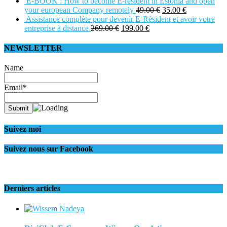
E-BOOK : How to become E-resident in Estonia and open
your european Company remotely
49.00
€
35.00
€
Assistance complète pour devenir E-Résident et avoir votre
entreprise à distance
269.00
€
199.00
€
NEWSLETTER
Name
Email*
Suivez moi
Suivez nous sur Facebook
Derniers articles