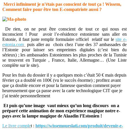
Merci infiniment je n’étais pas conscient de tout ça ! Wissem,
Comment faire pour être ton E-compatriote aussi ?
De rien, on ne peut être conscient de tout ce qui nous est
inconscient ! Pour avoir l’e-résidence estonienne sans aller en
Estonie, il faut juste remplir formulaire officiel relatif sur le
site e-
estonia.com
puis aller au choix chez l’une des 37 ambassades de
l’Estonie pour laisser ses empreintes digitales (c’est bien du
sérieux) ; les ambassades Estoniennes les plus proches de la Tunisie
se trouvent en Turquie , France, Italie, Allemagne… (Une Liste
complète sur le site).
Pour les frais du dossier il y a quelques mois c’était 50 € mais depuis
février ça a doublé en 100€ (vu le succès énorme) ; profitez avant
que ça double encore et pour la fameuse question comment payer
heureusement que ça passe avec la carte technologique CIT que je
j’ai testée personnellement
Et puis qu’une image vaut mieux qu’un long discours on a
préparé cette animation de mon expérience magique notre e-
pays avec la lampe magique de Alaadin l’Estonien !
Le livre comple
t :
https://wissemoueslati.com/produit/devenir-e-