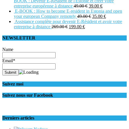
BOOK : Devenir E-Résident de l'Estonie et créer votre
entreprise européenne à distance
49.00
€
39.00
€
E-BOOK : How to become E-resident in Estonia and open
your european Company remotely
49.00
€
35.00
€
Assistance complète pour devenir E-Résident et avoir votre
entreprise à distance
269.00
€
199.00
€
NEWSLETTER
Name
Email*
Suivez moi
Suivez nous sur Facebook
Derniers articles