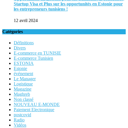
Startup Visa et Plus sur les opportunités en Estonie pour
les entrepreneurs tunisiens !
12 avril 2024
Catégories
Définitions
Divers
E-commerce en TUNISIE
E-commerce Tunisien
ESTONIA
Estonie
événement
Le Manager
Logistique
Magazine
Maghreb
Non classé
NOUVEAU E-MONDE
Paiement Electronique
postcovid
Radio
Vidéos