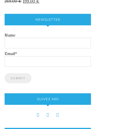
269.00
€
199.00
€
NEWSLETTER
Name
Email*
SUIVEZ MOI