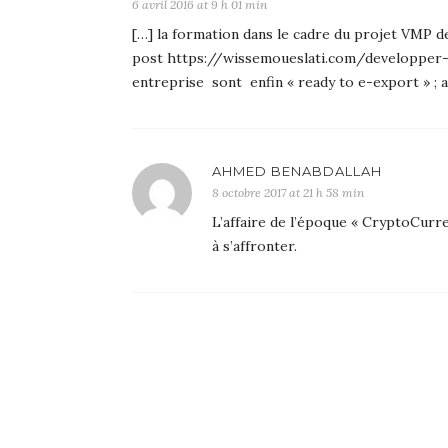
6 avril 2016 at 9 h 01 min
[…] la formation dans le cadre du projet VMP d
post https://wissemoueslati.com/developper-
entreprise sont enfin « ready to e-export » ;
AHMED BENABDALLAH
8 octobre 2017 at 21 h 58 min
L’affaire de l’époque « CryptoCurre
à s’affronter.