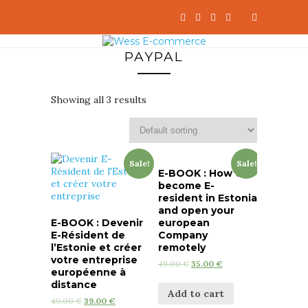
PAYPAL
Showing all 3 results
Sale!
Sale!
E-BOOK : How to
become E-
resident in Estonia
and open your
E-BOOK : Devenir
european
E-Résident de
Company
l’Estonie et créer
remotely
votre entreprise
49.00
€
35.00
€
européenne à
distance
Add to cart
49.00
€
39.00
€