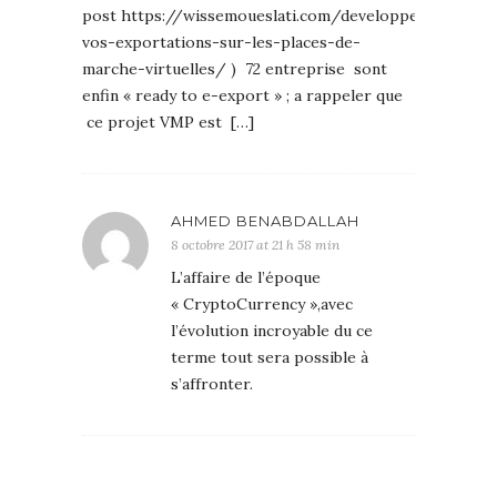
post https://wissemoueslati.com/developper-
vos-exportations-sur-les-places-de-
marche-virtuelles/ ) 72 entreprise sont
enfin « ready to e-export » ; a rappeler que
ce projet VMP est […]
AHMED BENABDALLAH
8 octobre 2017 at 21 h 58 min
L’affaire de l’époque
« CryptoCurrency »,avec
l’évolution incroyable du ce
terme tout sera possible à
s’affronter.