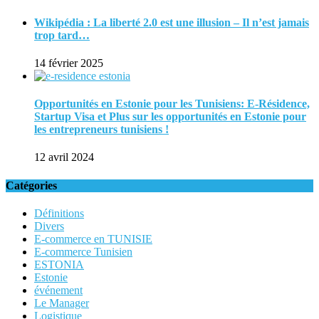
Wikipédia : La liberté 2.0 est une illusion – Il n’est jamais
trop tard…
14 février 2025
Opportunités en Estonie pour les Tunisiens: E-Résidence,
Startup Visa et Plus sur les opportunités en Estonie pour
les entrepreneurs tunisiens !
12 avril 2024
Catégories
Définitions
Divers
E-commerce en TUNISIE
E-commerce Tunisien
ESTONIA
Estonie
événement
Le Manager
Logistique