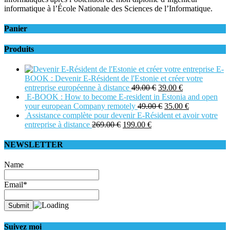
informatique à l’École Nationale des Sciences de l’Informatique.
Panier
Produits
E-
BOOK : Devenir E-Résident de l'Estonie et créer votre
entreprise européenne à distance
49.00
€
39.00
€
E-BOOK : How to become E-resident in Estonia and open
your european Company remotely
49.00
€
35.00
€
Assistance complète pour devenir E-Résident et avoir votre
entreprise à distance
269.00
€
199.00
€
NEWSLETTER
Name
Email*
Suivez moi