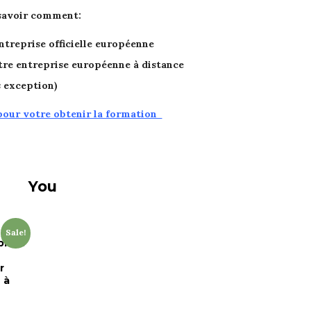
 savoir comment:
ntreprise officielle européenne
tre entreprise européenne à distance
s exception)
our votre obtenir la formation
You
Sale!
plète
r
 à