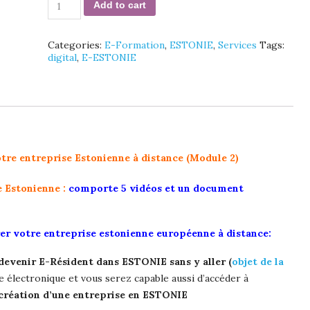
Add to cart
vidéos:
Créer
votre
Categories:
E-Formation
,
ESTONIE
,
Services
Tags:
entreprise
digital
,
E-ESTONIE
Estonienne
à
distance
quantity
re entreprise Estonienne à distance (Module 2)
 Estonienne :
comporte 5 vidéos et un document
er votre entreprise estonienne européenne à distance:
 devenir E-Résident dans ESTONIE sans y aller (
objet de la
ce électronique et vous serez capable aussi d’accéder à
 création d’une entreprise en ESTONIE