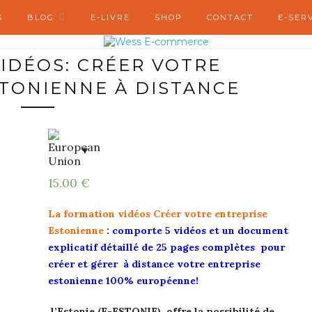
S
BLOG
E-LIVRE
SHOP
CONTACT
E-SER
IDÉOS: CRÉER VOTRE
TONIENNE À DISTANCE
15.00
€
La formation vidéos Créer votre entreprise
Estonienne
: comporte 5 vidéos et un document
explicatif détaillé de 25 pages
complètes
pour
créer et gérer à distance votre entreprise
estonienne 100% européenne!
l’Estonie (E-ESTONIE) offre la possibilité de