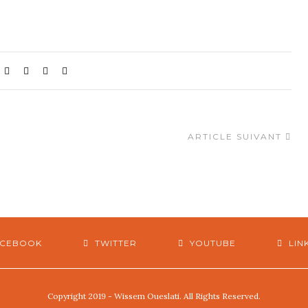
ARTICLE SUIVANT
ACEBOOK
TWITTER
YOUTUBE
LIN
Copyright 2019 - Wissem Oueslati. All Rights Reserved.