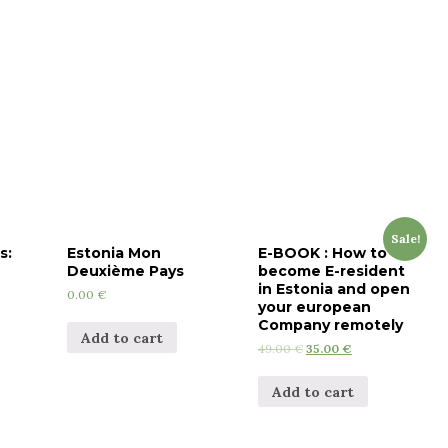
Sale!
s:
Estonia Mon
E-BOOK : How to
Deuxième Pays
become E-resident
in Estonia and open
0.00
€
your european
Company remotely
Add to cart
49.00
€
35.00
€
Add to cart