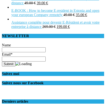
distance
49.00
€
39.00
€
E-BOOK : How to become E-resident in Estonia and open
your european Company remotely
49.00
€
35.00
€
Assistance complète pour devenir E-Résident et avoir votre
entreprise à distance
269.00
€
199.00
€
NEWSLETTER
Name
Email*
Suivez moi
Suivez nous sur Facebook
Derniers articles