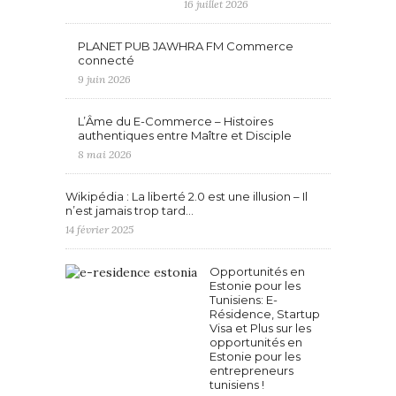
16 juillet 2026
PLANET PUB JAWHRA FM Commerce
connecté
9 juin 2026
L’Âme du E-Commerce – Histoires
authentiques entre Maître et Disciple
8 mai 2026
Wikipédia : La liberté 2.0 est une illusion – Il
n’est jamais trop tard…
14 février 2025
Opportunités en
Estonie pour les
Tunisiens: E-
Résidence, Startup
Visa et Plus sur les
opportunités en
Estonie pour les
entrepreneurs
tunisiens !