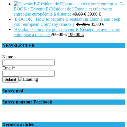
E-
BOOK : Devenir E-Résident de l'Estonie et créer votre
entreprise européenne à distance
49.00
€
39.00
€
E-BOOK : How to become E-resident in Estonia and open
your european Company remotely
49.00
€
35.00
€
Assistance complète pour devenir E-Résident et avoir votre
entreprise à distance
269.00
€
199.00
€
NEWSLETTER
Name
Email*
Suivez moi
Suivez nous sur Facebook
Derniers articles