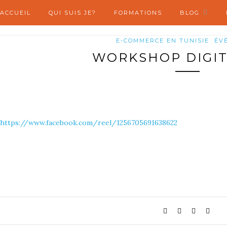
ACCUEIL
QUI SUIS JE?
FORMATIONS
BLOG
E-COMMERCE EN TUNISIE
ÉV
WORKSHOP DIGIT
https://www.facebook.com/reel/1256705691638622