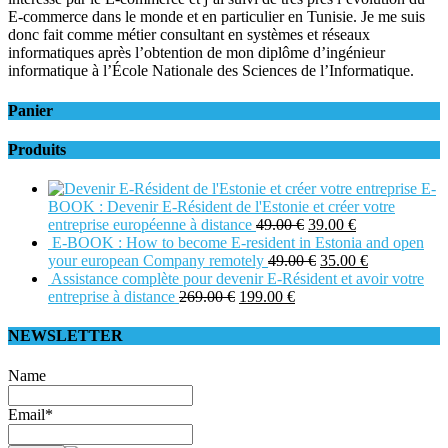
E-commerce dans le monde et en particulier en Tunisie. Je me suis
donc fait comme métier consultant en systèmes et réseaux
informatiques après l’obtention de mon diplôme d’ingénieur
informatique à l’École Nationale des Sciences de l’Informatique.
Panier
Produits
E-
BOOK : Devenir E-Résident de l'Estonie et créer votre
entreprise européenne à distance
49.00
€
39.00
€
E-BOOK : How to become E-resident in Estonia and open
your european Company remotely
49.00
€
35.00
€
Assistance complète pour devenir E-Résident et avoir votre
entreprise à distance
269.00
€
199.00
€
NEWSLETTER
Name
Email*